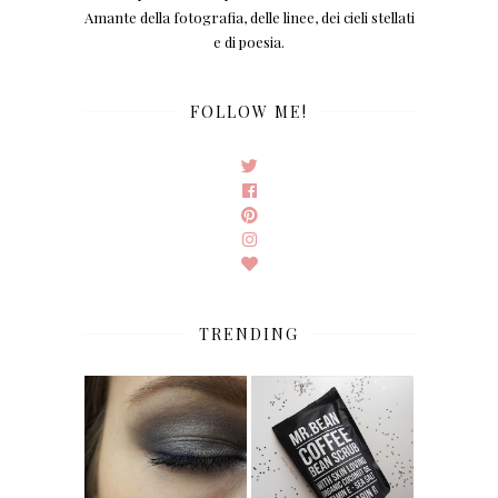
Amante della fotografia, delle linee, dei cieli stellati
e di poesia.
FOLLOW ME!
TRENDING
FACE OF THE DAY,
REVIEW. MR. BEAN
BLUE/GREY
BODY CARE, COFFE
SMOKEY EYES.
BEAN SCRUB.