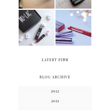
MULAC
PANDORO E
COSMETICS, JUST
PANETTONE:
LIKE A DROP,
SUGAR MATTE
VELVET INK.
NEVE COSMETICS!
REVIEW.
LATEST PINS
BLOG ARCHIVE
2022
2021