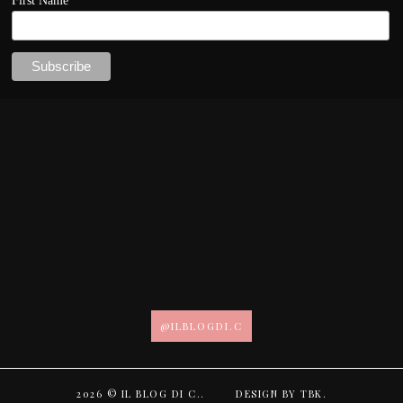
First Name
@ILBLOGDI.C
2026 ©
IL BLOG DI C.
.
DESIGN BY
TBK
.