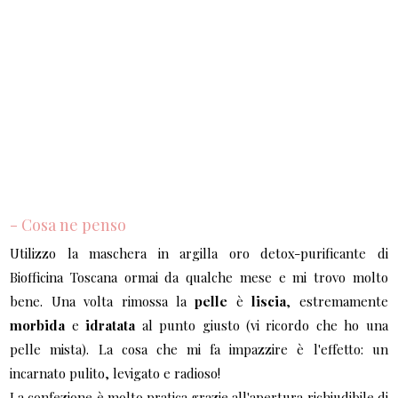
- Cosa ne penso
Utilizzo la maschera in argilla oro detox-purificante di
Biofficina Toscana ormai da qualche mese e mi trovo molto
bene. Una volta rimossa la
pelle
è
liscia
, estremamente
morbida
e
idratata
al punto giusto (vi ricordo che ho una
pelle mista). La cosa che mi fa impazzire è l'effetto: un
incarnato pulito, levigato e radioso!
La confezione è molto pratica grazie all'apertura richiudibile di