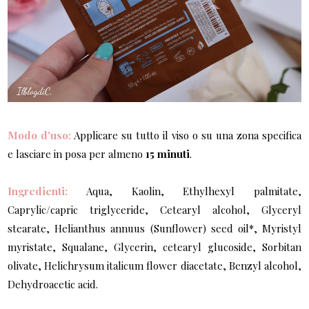
Modo d'uso:
Applicare su tutto il viso o su una zona specifica
e lasciare in posa per almeno
15 minuti
.
Ingredienti:
Aqua, Kaolin, Ethylhexyl palmitate,
Caprylic/capric triglyceride, Cetearyl alcohol, Glyceryl
stearate, Helianthus annuus (Sunflower) seed oil*, Myristyl
myristate, Squalane, Glycerin, cetearyl glucoside, Sorbitan
olivate, Helichrysum italicum flower diacetate, Benzyl alcohol,
Dehydroacetic acid.