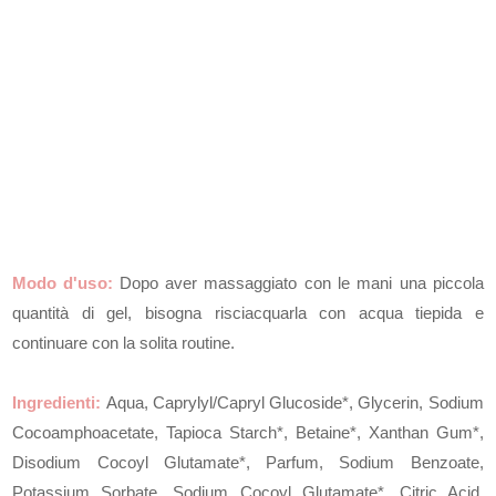
Modo d'us
o
:
Dopo aver massaggiato con le mani una piccola
quantità di gel, bisogna risciacquarla con acqua tiepida e
continuare con la solita routine.
Ingredienti:
Aqua, Caprylyl/Capryl Glucoside*, Glycerin, Sodium
Cocoamphoacetate, Tapioca Starch*, Betaine*, Xanthan Gum*,
Disodium Cocoyl Glutamate*, Parfum, Sodium Benzoate,
Potassium Sorbate, Sodium Cocoyl Glutamate*, Citric Acid,